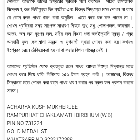
সোনালী আভাকে তাঁদের ঈশ্বরের প্রতীক মনে করতেন ।সঠিক রাসায়নিক
বিশ্লেষণ, শুভ তিথীযুক্ত দিন ব্যতীত এবং বিশুদ্ধ সিদ্ধান্ত মতে শোধন না করে
যে কোন রত্ন পাথর ধারণ করা অনুচিত। এতে করে শুভ ফল পাবেন না ।
শোধন প্রক্রিয়া সময় সাপেক্ষ সাধারণ নিয়মে দুধ, মধু, গোলাপজল, জাফরান ,
আতর, জম জম কূপের জল, নদীর জল কিংবা গঙ্গা জলইত্যাদি দ্রব্য / গ্ৰহ
অনযায়ী ফুল ,ফল,মালা যন্ত্রম ও মৃগনাভী দ্ধারা শোধন করা হয়।কখনও
ইশ্বেরর চরনে ঠেকিয়েকরা হয় না বা করার বিধান শাস্ত্রে নেই ।
আমাদের প্রতিষ্ঠান থেকে ক্রয়কৃত রত্ন পাথর আমরা বিশুদ্ধ সিদ্ধান্ত মতে
শোধন করে দিয়ে থাকি বিনিময়ে ২৫১ টাকা গ্রহণ করি । আমাদের, বিশুদ্ধ
সিদ্ধান্ত মতে শোধন করা রত্ন পাথর ধারণ করার পর দ্রুত ফল প্রদান করতে
সক্ষম।
ACHARYA KUSH MUKHERJEE
RAMPURHAT CHAKLAMATH BIRBHUM (W.B)
PIN NO 731224
GOLD MEDALIST
WHATSAPP NO 9233172388