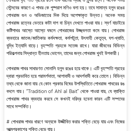
সৌন্দযের কারণে এ পাথর কে পুষ্পরাগ মণিও বলা হয়। তবে সামান্য হলুদ রঙের
পোখরাজ গুন ও অভিজাতের দিক দিয়ে অপেক্ষাকৃত উন্নত। অনেক সময়
পোখরাজ রত্নের ভেতরে কাটা দাগ বা চিহ্ন দেখতে পাওয়া যায়। স্বর্ণ যাচাইয়ে
কষ্টিপাথর আস্তে আস্তে ঘষলে পোখরাজের উজ্জ্বলতা কমে যায়। পোখরাজ
ব্যবহারে জাতক/জাতিকার কর্মদক্ষতা, কর্মপটুতা, উৎসাহী কেতৃত্ব, যশ-খ্যাতি,
বুদ্ধি ইত্যাদি বাড়ে। বৃহস্পতি গ্রহকে সতেজ রাখে। যারা জীবনের বিভিন্ন
পরিকল্পনায় সিদ্ধান্ত হীনতায় ভোগেন, তাদের জন্য পোখরাজ খুবই উপকারী।
পোখরাজ পাথর সাধারণত সোনালি হলুদ রঙের হয়ে থাকে। এটি বৃহস্পতি গ্রহের
দ্বারা প্রভাবিত হয়ে পরামর্শদাতা, আশাবাদী ও আদর্শবাদী করে তোলে। বিভিন্ন
তথ্য থেকে জানা যায় যে কোন প্রকার বিষের উপস্থিতিতে পোখরাজ পাথরের রঙ
বদলে যায়। “Tradition of Ahl al Bait” থেকে পাওয়া যায়, যে ব্যাক্তি
পোখরাজ পাথর ব্যবহার করবে সে কখনই দরিদ্র হবেনা কারন এটি সম্পদের
সাথে সম্পর্কিত।
# পোখরাজ পাথর ধারণে অন্যকে উজ্জীবিত করার শক্তি বেড়ে যায় এবং নিজের
আত্মপ্রকাশের শক্তি বেড়ে যায়।