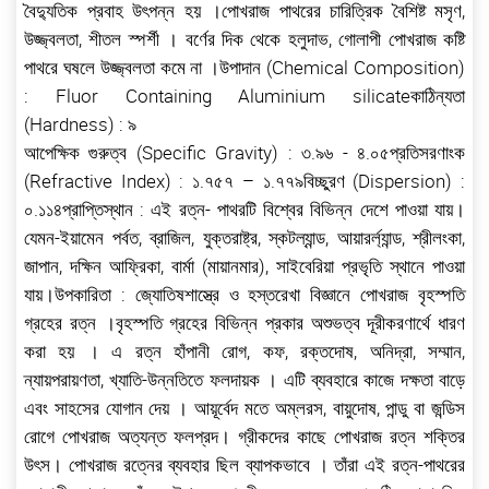
বৈদ্যুতিক প্রবাহ উৎপন্ন হয় ।পোখরাজ পাথরের চারিত্রিক বৈশিষ্ট মসৃণ,
উজ্জ্বলতা, শীতল স্পর্শী । বর্ণের দিক থেকে হলুদাভ, গোলাপী পোখরাজ কষ্টি
পাথরে ঘষলে উজ্জ্বলতা কমে না ।উপাদান (Chemical Composition)
: Fluor Containing Aluminium silicateকাঠিন্যতা
(Hardness) : ৯
আপেক্ষিক গুরুত্ব (Specific Gravity) : ৩.৯৬ - ৪.০৫প্রতিসরণাংক
(Refractive Index) : ১.৭৫৭ – ১.৭৭৯বিচ্ছুরণ (Dispersion) :
০.১১৪প্রাপ্তিস্থান : এই রত্ন- পাথরটি বিশ্বের বিভিন্ন দেশে পাওয়া যায়।
যেমন-ইয়ামেন পর্বত, ব্রাজিল, যুক্তরাষ্ট্র, স্কটল্যান্ড, আয়ারর্ল্যান্ড, শ্রীলংকা,
জাপান, দক্ষিন আফ্রিকা, বার্মা (মায়ানমার), সাইবেরিয়া প্রভৃতি স্থানে পাওয়া
যায়।উপকারিতা : জ্যোতিষশাস্ত্রে ও হস্তরেখা বিজ্ঞানে পোখরাজ বৃহস্পতি
গ্রহের রত্ন ।বৃহস্পতি গ্রহের বিভিন্ন প্রকার অশুভত্ব দূরীকরণার্থে ধারণ
করা হয় । এ রত্ন হাঁপানী রোগ, কফ, রক্তদোষ, অনিদ্রা, সম্মান,
ন্যায়পরায়ণতা, খ্যাতি-উন্নতিতে ফলদায়ক । এটি ব্যবহারে কাজে দক্ষতা বাড়ে
এবং সাহসের যোগান দেয় । আয়ূর্বেদ মতে অম্লরস, বায়ুদোষ, পান্ডু বা জন্ডিস
রোগে পোখরাজ অত্যন্ত ফলপ্রদ। গ্রীকদের কাছে পোখরাজ রত্ন শক্তির
উৎস। পোখরাজ রত্নের ব্যবহার ছিল ব্যাপকভাবে । তাঁরা এই রত্ন-পাথরের