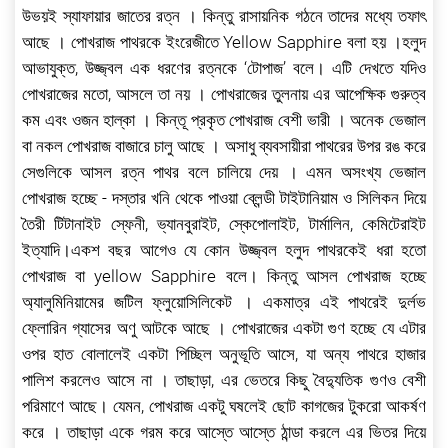
উভয়ই স্যাফায়ার জাতের রত্ন । কিন্তু রাসায়নিক গঠনে তাদের মধ্যে তফাৎ
আছে । পোখরাজ পাথরকে ইংরেজীতে Yellow Sapphire বলা হয় ।হলুদ
আভাযুক্ত, উজ্জ্বল এক ধরণের রত্নকে ‘টোপাজ’ বলে। এটি দেখতে যদিও
পোখরাজের মতো, আসলে তা নয় । পোখরাজের তুলনায় এর আপেক্ষিক গুরুত্ব
কম এবং ওজন হাল্কা । কিন্তূ প্রকৃত পোখরাজ বেশী ভারী । অনেক ভেজাল
বা নকল পোখরাজ বাজারে চালু আছে । অসাধু ব্যবসায়ীরা পাথরের উপর রঙ করে
সেগুলিকে আসল রত্ন পাথর বলে চালিয়ে দেয় । এমন অসংখ্য ভেজাল
পোখরাজ হচ্ছে - দস্তার খনি থেকে পাওয়া ব্লেন্ডী টাইটানিয়াম ও সিলিকন দিয়ে
তৈরী টিটানাইট স্ফেনী, ভ্যানবুরাইট, স্কেপোলাইট, টার্মালিন, কেমিটেরাইট
ইত্যাদি।একশ বছর আগেও যে কোন উজ্জ্বল হলুদ পাথরকেই ধরা হতো
পোখরাজ বা yellow Sapphire বলে। কিন্তু আসল পোখরাজ হচ্ছে
অ্যালুমিনিয়ামের জটিল ফ্লুয়োসিলিকেট । একমাত্র এই পাথরেই দুর্লভ
ফ্লোরিন গ্যাসের অণু আটকে আছে । পোখরাজের একটা গুণ হচ্ছে যে এটার
ওপর হাত বোলালেই একটা পিচ্ছিল অনুভূতি আসে, যা অন্য পাথরে হাজার
পালিশ করলেও আসে না । তাছাড়া, এর ভেতরে কিছু বৈদ্যুতিক গুণও বেশী
পরিমাণে আছে। যেমন, পোখরাজ একটু ঘষলেই ছোট কাগজের টুকরো আকর্ষণ
করে । তাছাড়া একে গরম করে আস্তে আস্তে ঠান্ডা করলে এর ভিতর দিয়ে