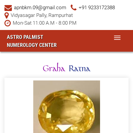
apnbkm.09@gmail.com
+91 9233172388
Vidyasagar Pally, Rampurhat
Mon-Sat 11:00 A.M - 8:00 P.M
ASTRO PALMIST
Toggle
NUMEROLOGY CENTER
navigat
Graha
Ratna