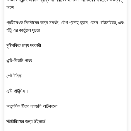
অংশ ।
প্রতিষেধক সিস্টেমের জন্য সমর্থন, যৌথ প্রদাহ হ্রাস, যেমন: রাউমাটয়ড, এবং
হাঁটু এর কার্তুয়াল দৃঢ়তা
দৃষ্টিশক্তি জন্য দরকারী
এন্টি-কিডনি পাথর
পেট টনিক
এন্টি-পার্টুসিস।
অত্যধিক টিয়ার নলগুলি আটকানো
স্টার্টারিংয়ের জন্য উইজার্ড