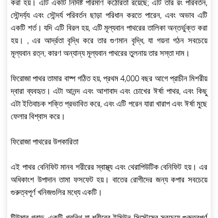
করা হয়। এটি একটি নির্দিষ্ট পরিমাণ কঠোরতা রয়েছে; এটি তার রং পরিবর্তন,
সৌন্দর্য্য এবং সৌন্দর্য পরিবর্তন ছাড়া পরিধান করতে পারেন, এবং অভাব এটি
একটি শর্ত। যদি এটি বিরল হয়, এটি মূল্যবান পাথরের তালিকা অন্তর্ভুক্ত করা
হয়। , এর আর্দ্রতা বৃদ্ধি করে তার গুণমান বৃদ্ধি, যা গয়না গঠন সবচেয়ে
মূল্যবান রত্ন; কারণ অন্যান্য মূল্যবান পাথরের তুলনায় তার সস্তা দাম।
ফিরোজা পাথর তামার বাষ্প গঠিত হয়, প্রথম 4,000 বছর আগে প্রাচীন মিশরীয়
দ্বারা ব্যবহৃত। এটা আনন্দ এবং আশাবাদ এবং চোখের ঈর্ষা পাথর, এবং কিছু
এটা ইতিবাচক শক্তি প্রভাবিত করে, এবং এটি পরেন যারা খারাপ এবং ঈর্ষা মুছে
ফেলার বিশ্বাস করে।
ফিরোজা পাথরের উপকারিতা
এই পাথর বেনিফিট মানব শরীরের স্বাস্থ্য এবং থেরাপিউটিক বেনিফিট হয়। এর
অধিকাংশ উপাদান তামা ফসফেট হয়। বাতের রোগীদের জন্য কপার সবচেয়ে
গুরুত্বপূর্ণ খনিজগুলির মধ্যে একটি।
টিউমার গ্রান্ড, একটি গ্রন্থি যা শরীরের ইমিউন সিস্টেমের সবচেয়ে গুরুত্বপূর্ণ