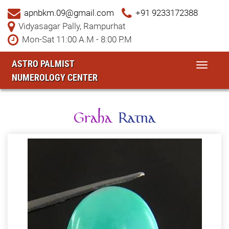
apnbkm.09@gmail.com
+91 9233172388
Vidyasagar Pally, Rampurhat
Mon-Sat 11:00 A.M - 8:00 P.M
ASTRO PALMIST
Toggle
NUMEROLOGY CENTER
navigat
Graha
Ratna