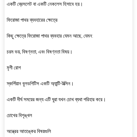
একটি ব্রেসলেট বা একটি নেকলেস হিসাবে হয়।
ফিরোজা পাথর ব্যবহারের ক্ষেত্রে
কিছু ক্ষেত্রে ফিরোজা পাথর ব্যবহার যেমন আছে, যেমন:
চরম ভয়, বিষণ্নতা, এবং বিষণ্নতা বিষয়।
মৃগী রোগ
স্কর্পিয়ান বুলডগিটিস একটি অ্যান্টি-টক্সিন।
একটি দীর্ঘ সময়ের জন্য এটি ঘুরা যখন চোখ ব্যথা পরিহার করে।
চোখের বিশৃঙ্খল
অন্ত্রের আতঙ্কের বিষয়গুলি