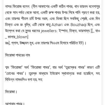
নাসর ফিরোজ বলেন: (নীল আকাশের একটি কঠিন পাথর, খান ডায়নদ বনেসাপুর
থেকে সান পর্বত থেকে আনা, একটি রুক্ষ পাথর উপর পিষে পানি গ্রহণ করা হয়,
এবং তারপর শীতল চর্বি উপর নরম, এবং ভিজা ছিল সবকিছু শ্রেষ্ঠ, এবং দিন
তিক্ত এবং রং বৃদ্ধি, এটি থেকে ধাতু Azhari এবং Bouzhaqi ছিল, এবং
উল্লেখ করা যে সুন্দর ধরনের jewellers: ইস্পাত, তিক্ত, ভারসাম্য [[_ যাও
_ কালার_blown]
রঙ], গ্লাস, উজ্জ্বল মুখ, এবং তারপর পিএএম হিসাবে পরিচিত ইট)।
ফিরোজা পাথরের নাম
শব্দ “ফিরোজা” অর্থ “ফিরোজা পাথর”, যার অর্থ “তুরস্কের পাথর” কারণ এটি
“চোখের পাথর”। তুরস্ক মাধ্যমে ইউরোপ স্থানান্তর করা হয়েছিল, সহ
বিভিন্ন নামগুলিও বলা হয়, সহ:
ফিরোজা।
আশাবাদ পাথর।