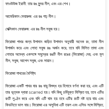
ফাওউউজ ইরানী: তার রঙ সুন্দর নীল, এবং এর শেখ।
আমেরিকান ফেয়ারুজ: এর রঙ গাঢ় নীল।
মেক্সিকান ফেয়ারুজ: এর রঙ নীল সবুজ হয়।
ফিরোজা পাথর জন্য উপাদান জড়িত উপাদান অনুযায়ী অনেক রং; তামা নীল
উপার্জন করে এবং লোহা সবুজ রঙ অর্জন করে, তবে যদি মিলিত তামা এবং
লোহার অমেধ্য একসঙ্গে সমুদ্রের রঙটি নীল রঙের (ফিরোজা) দেয়, এবং মূল
নীল, সবুজ, আপেল সবুজ, এবং সায়ান।
ফিরোজা পাথরের বৈশিষ্ট্য
ফিরোজা একটি পাথর যার রঙ বায়ু বিশুদ্ধ হয় হিসাবে বর্ণনা করা হয়, এবং এটি
তার ভূত্বক দ্বারা scarred হয়। যদি কিছু চর্বিযুক্ত মিশ্রিত হয়, তবে এটির
রংটি লুণ্ঠন করে এবং যদি এটি ঘাম হয় তবে এটির রংটি নষ্ট হয়ে যায় এবং
কিডনিতে ভাল যায়। ফিরোজা এর অসুবিধা এটি তরল এবং এসিড সঙ্গে মিশ্রিত,