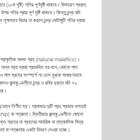
তে (১০ম দৃষ্টি) শনির পূর্ণদৃষ্টি থাকবে। উদাহরণ স্বরূপ,
র শনির প্রায় পূর্ণ দৃষ্টি থাকবে। কিন্তু চন্দ্র যদি
সূক্ষভাবে বিচার না করলে চন্দ্র মোটামুটি শনির দ্বারা
ক বা প্রাকৃতিক অশুভ গ্রহ (natural malefics)।
অন্য গ্রহ দ্বারা প্রভাবিত হয় বলে, কোনো পাপ
 পাপ গ্রহের সংস্পর্শে না এলে বুধকে সাধারণভাবে
োনও জন্মকুণ্ডলীতে চন্দ্র ও রবির দুরত্ব যদি ৭২
্দ্র।
ু'ভাবে নির্ণীত হয়। প্রথমতঃ দুটি গ্রহ স্বভাব বশতঃই
hip) বা শত্রুতা। দ্বিতীয়তঃ জন্মকুণ্ডলীতে কোনো
ক্ত গ্রহের বা গ্রহদের সাময়িক বা তাত্কালিক মিত্র
া বা শত্রুতার একটা বিবরণ দেওয়া হচ্ছে।