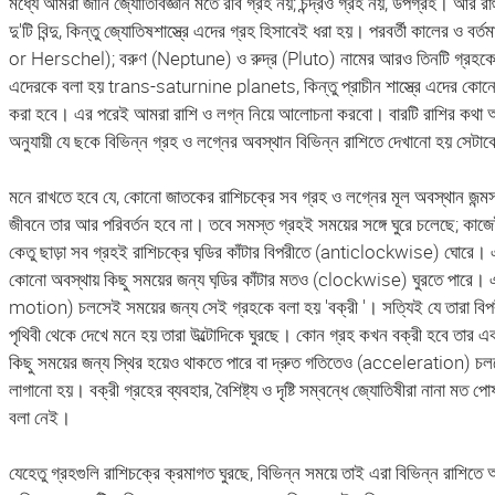
মধ্যে আমরা জানি জ্যোতির্বিজ্ঞান মতে রবি গ্রহ নয়; চন্দ্রও গ্রহ নয়, উপগ্রহ। 
দু'টি বিন্দু, কিন্তু জ্যোতিষশাস্ত্রে এদের গ্রহ হিসাবেই ধরা হয়। পরবর্তী কালের ও বর্
or Herschel); বরুণ (Neptune) ও রুদ্র (Pluto) নামের আরও তিনটি গ্রহকেও জ
এদেরকে বলা হয় trans-saturnine planets, কিন্তু প্রাচীন শাস্ত্রে এদের কোন
করা হবে। এর পরেই আমরা রাশি ও লগ্ন নিয়ে আলোচনা করবো। বারটি রাশির কথা 
অনুযায়ী যে ছকে বিভিন্ন গ্রহ ও লগ্নের অবস্থান বিভিন্ন রাশিতে দেখানো হয় সেটাক
মনে রাখতে হবে যে, কোনো জাতকের রাশিচক্রে সব গ্রহ ও লগ্নের মূল অবস্থান জন্মসম
জীবনে তার আর পরিবর্তন হবে না। তবে সমস্ত গ্রহই সময়ের সঙ্গে ঘুরে চলেছে; কাজে
কেতু ছাড়া সব গ্রহই রাশিচক্রে ঘডি়র কাঁটার বিপরীতে (anticlockwise) ঘোরে। এর 
কোনো অবস্থায় কিছু সময়ের জন্য ঘডি়র কাঁটার মতও (clockwise) ঘুরতে পারে।
motion) চলসেই সময়ের জন্য সেই গ্রহকে বলা হয় 'বক্রী '। সত্যিই যে তারা বিপর
পৃথিবী থেকে দেখে মনে হয় তারা উল্টোদিকে ঘুরছে। কোন গ্রহ কখন বক্রী হবে তার
কিছু সময়ের জন্য স্থির হয়েও থাকতে পারে বা দ্রুত গতিতেও (acceleration) চল
লাগানো হয়। বক্রী গ্রহের ব্যবহার, বৈশিষ্ট্য ও দৃষ্টি সম্বন্ধে জ্যোতিষীরা নানা মত পো
বলা নেই।
যেহেতু গ্রহগুলি রাশিচক্রে ক্রমাগত ঘুরছে, বিভিন্ন সময়ে তাই এরা বিভিন্ন রাশিতে 