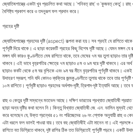
জ্যোতিষশাস্ত্রে একটা খুব প্রচলিত কথা আছে। 'শনিবত্ রাহু' ও 'কুজবত্ কেতু'। রাহ
বৈশিষ্ট্য প্রকাশ করে ও তদনুরূপ ফল প্রদান করে।
গ্রহের দৃষ্টি
জ্যোতিষশাস্ত্রে গ্রহদের দৃষ্টি (aspect) কল্পনা করা হয়। সব গ্রহই যে রাশিতে থাকে
পূর্ণদৃষ্টি দিয়ে থাকে। এ ছাড়া কয়েকটি গ্রহের কিছু বিশেষ দৃষ্টি আছে। যেমন মঙ্গল যে রা
মঙ্গল যদি কারও কুণ্ডলীতে মেষ রাশিতে থাকে, তবে মেষের ৭ম ঘর তুলা ছাড়াও তার দৃষ্টি 
থাকবে। এই ভাবে বৃহ্রপতির ক্ষেত্রে ৭ম ছাড়াও ৫ম ও ৯ম ঘরে দৃষ্টি থাকবে। এর অর্
ছাড়াও কর্কট থেকে ৫ম ঘর বৃশ্চিকে এবং ৯ম ঘর মীনে বৃহ্রপতির পূর্ণদৃষ্টি থাকবে। এক
উদাহরণ স্বরূপ, শনি যদি কোনও ব্যক্তির জন্মকুণ্ডলীতে তুলায় থাকে তবে তার পূর্ণদৃষ্টি 
১০ম রাশিতে। পূর্ণদৃষ্টি ছাড়াও গ্রহদের অর্ধপাদ-দৃষ্টি, ত্রিপাদ-দৃষ্ট ইত্যাদি আছে। তব
রাহু ও কেতুর দৃষ্টি সম্বন্ধে মতভেদ আছে। দক্ষিণ ভারতের প্রখ্যাত জ্যোতিষী প্রয়া
ছাড়া অন্য দৃষ্টির কথা বলেন নি। কিন্তু বিখ্যাত জ্যোতিষী জে. এন. ভাসিন মুম্বই 
করে বলেছেন যে, উক্ত গ্রন্থের ৫১ নং পরিচ্ছেদের ২৬ নং শ্লোক অনুযায়ী রাহু ও কে
এটা ধরলে ফল ভালই পাওয়া যায়। তবে বহু জ্যোতিষীই এটা মানেন না। এই প্রসঙ্গে এ
রাশিতে যত ডিগ্রিতে থাকবে, দৃষ্ট রাশির ঠিক তত ডিগ্রিতেই পূর্ণদৃষ্টি পড়বে। একটি