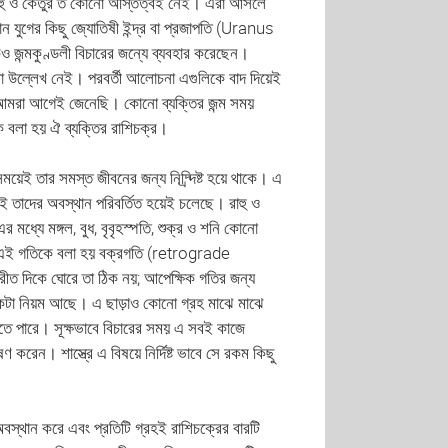
আর রাহু ও কেতুর ত কোনো অস্তিত্বই নেই। এরা আসলে
তমান যুগের কিছু জ্যোতিষী ইন্দ্র বা প্রজাপতি (Uranus
ন্মকুণ্ডলী বিচারের জন্যে ব্যবহার করেছেন।
ো উল্লেখ নেই। পরবর্তী আলোচনা এগুলিকে বাদ দিয়েই
আমরা আগেই জেনেছি। কোনো ব্যক্তির জন্ম সময়
ে বলা হয় ঐ ব্যক্তির রাশিচক্র।
য়েই তার সমস্ত জীবনের জন্য নিদ্র্দিষ্ট হয়ে থাকে। এ
ই তাদের অবস্থান পরিবর্তিত হয়েই চলেছে। রাহু ও
মধ্যে মঙ্গল, বুধ, বৃবৃহস্পতি, শুক্র ও শনি কোনো
 এই গতিকে বলা হয় বক্রগতি (retrograde
ীত দিকে ঘোরে তা ঠিক নয়; আপেক্ষিক গতির জন্য
 একটা নিয়ম আছে। এ ছাড়াও কোনো গ্রহ মাঝে মাঝে
তে পারে। সূক্ষভাবে বিচারের সময় এ সবই কাজে
ষণ করেন। শাস্ত্রে এ বিষয়ে নির্দিষ্ট ভাবে সে রকম কিছু
অবস্থান করে এবং প্রতিটি গ্রহই রাশিচক্রের বারটি