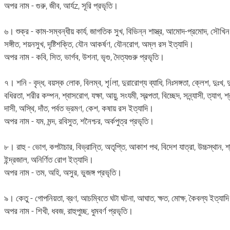
অপর নাম - গুরু, জীব, আর্যz, সূরি প্রভৃতি।
৬। শুক্র - কাম-সম্বন্ধীয় কার্য, জাগতিক সুখ, বিভিন্ন শাস্ত্র, আমোদ-প্রমোদ, সৌখিন ও বি
সঙ্গীত, শয়নসুখ, দৃষ্টিশক্তি, যৌন আকর্ষণ, যৌনরোগ, অম্ল রস ইত্যাদি।
অপর নাম - কবি, সিত, ভার্গব, উশনা, ভৃগু, দৈত্যগুরু প্রভৃতি।
৭। শনি - বৃদ্ধ, বয়স্ক লোক, বিলম্ব, শৃÍলা, দুরারোগ্য ব্যাধি, নিঃসঙ্গতা, ক্লেশ, দুঃখ, দুঃশ
বধিরতা, শরীর কম্পন, শ্বাসরোগ, যক্ষা, আয়ু, সংযমী, স্বল্পতা, বিচ্ছেদ, সন্ন্যাসী, ত্যাগ, শ
দাসী, অস্থি, দাঁত, পর্বত ভ্রমণ, কেশ, কষায় রস ইত্যাদি।
অপর নাম - যম, মন্দ, রবিসুত, শনৈশ্চর, অর্কপুত্র প্রভৃতি।
৮। রাহু - ভোগ, কপটাচার, বিভ্রান্তি, অতৃপ্তি, আকাশ পথ, বিদেশ যাত্রা, উচ্চস্থান, শ্
ইন্দ্রজাল, অনির্ণিত রোগ ইত্যাদি।
অপর নাম - তম, অহি, অসুর, ভুজঙ্গ প্রভৃতি।
৯। কেতু - গোপনিয়তা, ব্রণ, আচম্বিতে ঘটা ঘটনা, আঘাত, ক্ষত, মোক্ষ, কৈবল্য ইত্যাদ
অপর নাম - শিখী, ধবজ, রাহুপুচ্ছ, ধুমবর্ণ প্রভৃতি।