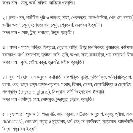
অপর নাম - ভানু, অর্ক, সবিতা, আদিত্য প্রভৃতি।
২। চন্দ্র - মন, শারীরিক পুষ্টি ও লাবণ্য, মাতা, শ্বেতবস্ত্র, আদর্শবাদিতা, শ্লেäমা, 
জলীয় অংশ, চক্ষু (বিশেষতঃ বাম চক্ষু), শ্বেতবর্ণ, লবণরস ইত্যাদি।
অপর নাম - সোম, ইন্দু, শশাঙ্ক, উড়ুপ প্রভৃতি।
৩। মঙ্গল - সাহস, শক্তি, ক্ষিপ্রতা, ক্রোধ, অগ্নি, উগ্র মানসিকতা, কুমারত্ব, কর্মক্ষম
রক্তচাপ, অর্শ, রক্তপাত, দুর্ঘটনা, জমি, ভূমি, আগুন, ক্ষত, কাটাছেঁড়া, গাঢ় রক্তবর্ণ, 
অপর নাম - কুজ, ভৌম, বক্র, ত্রুÝর, মহীজ প্রভৃতি।
৪। বুধ - পরিহাস, বালকসুলভ কথাবার্তা, বাকশক্তি, বুদ্ধি, স্মৃতিশক্তি, অস্থিরচিত্ততা, 
রচনা, খবর, তথ্য, তথ্য আদান-প্রদান, সংবাদ, হিসাব, লেখন, জ্যোতির্বিদ্যা ও জ্যোতিষ, 
গলগ্রন্থি (thyroid gland), নিঃশ্বাস, সর্দি, জিহবারোগ, ইত্যাদি।
অপর নাম - সৌম্য, হেম, সোমসুত, চন্দ্রসুত, চন্দ্রজ, প্রভৃতি।
৫। বৃহস্পতি - পূজাআর্চা, শাস্ত্রপাঠ, জ্ঞান, প্রজ্ঞা, বাEøতা, জানুদেশ, যকৃত্, প্লীহ
diabetes), শ্লেäমা, যকৃত্ ও মূত্রাশয়, ধর্ম, গুরু, আধ্যাত্মিকতা, মূল্যবোধ, আদর্শবাদি
বিদ্যা, মধুর রস ইত্যাদি