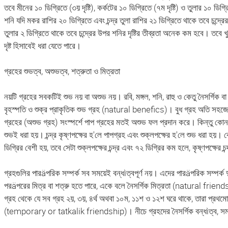
তবে মীনের ১০ ডিগ্রিতে (৩য় দৃষ্টি), কর্কটের ১০ ডিগ্রিতে (৭ম দৃষ্টি) ও তুলার ১০ ডিগ্রি
শনি যদি মকর রাশির ২০ ডিগ্রিতে এবং চন্দ্র তুলা রাশির ২১ ডিগ্রিতে থাকে তবে চন্দ্রের উপ
তুলার ২ ডিগ্রিতে থাকে তবে চন্দ্রের উপর শনির দৃষ্টির তীব্রতা অনেক কম হবে। তবে খুব 
দৃষ্ট হিসাবেই ধরা যেতে পারে।
গ্রহের শুভত্ব, অশুভত্ব, শত্রুতা ও মিত্রতা
নয়টি গ্রহের সবকটিই শুভ নয় বা অশুভ নয়। রবি, মঙ্গল, শনি, রাহু ও কেতু নৈসর্গি
বৃহস্পতি ও শুক্র প্রাকৃতিক শুভ গ্রহ (natural benefics)। বুধ গ্রহ অতি সহজে 
গ্রহের (অশুভ গ্রহ) সংস্পর্শে পাপ গ্রহের মতই অশুভ ফল প্রদান করে। কিন্তু কোনও
শুভই ধরা হয়। চন্দ্র কৃষ্ণপক্ষের হ'লে পাপগ্রহ এবং শুক্লপক্ষের হ'লে শুভ ধরা হয়। ক
ডিগ্রির বেশী হয়, তবে সেটা শুক্লপক্ষের চন্দ্র এবং ৭২ ডিগ্রির কম হলে, কৃষ্ণপক্ষের চন
গ্রহগুলির পারäপরিক সম্পর্ক সব সময়েই বন্ধìত্বপূর্ণ নয়। এদের পারäপরিক সম্পর্ক দ
পরäপরের মিত্র বা শত্রু হতে পারে, একে বলে নৈসর্গিক মিত্রতা (natural friends
গ্রহ থেকে যে সব গ্রহ ২য়, ৩য়, ৪র্থ অথবা ১০ম, ১১শ ও ১২শ ঘরে থাকে, তারা প্রথমো
(temporary or tatkalik friendship)। নীচে গ্রহদের নৈসর্গিক বন্ধìত্ব, সমত