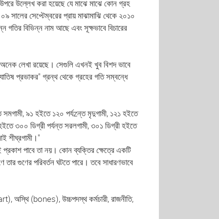
উপরে উল্লেখ করা হয়েছে যে মাঝে মাঝে কোন গ্রহ
০৯ সালের সেপ্টেম্বরের প্রায় মাঝামাঝি থেকে ২০১০
ন গতির বিভিন্ন নাম আছে এবং সূক্ষভাবে বিচারের
থে অনেক লেখা রয়েছে। সেগুলি এখনই খুব বিশদ ভাবে
োতিষ প্রভাকর" গ্রন্থ থেকে গ্রহের গতি সম্বন্ধে
্ত সমগামী, ৯১ হইতে ১২০ পর্যzন্ত মৃদুগামী, ১২১ হইতে
 হইতে ৩০০ ডিগ্রী পর্যন্ত সরলগামী, ৩০১ ডিগ্রী হইতে
বদাই শীঘ্রগামী।"
ই প্রকাশ পাবে তা নয়। কোন ব্যক্তির ক্ষেত্রে একটি
ণে তার গুণের পরিবর্তন ঘটতে পারে। তবে সাধারণভাবে
heart), অস্থি (bones), উচ্চপদস্থ কর্মচারী, রাজনীতি,