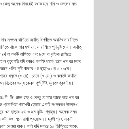
ু ও কেতু অনেক বিষয়েই যথাক্রমে শনি ও মঙ্গলের মত
 তার সপ্তম রাশিতে অর্থাত্ বিপরীতে অবস্থিত রাশিতে
শিতে থাকে তার ৪র্থ ও ৮ম রাশিতে পূর্ণদৃষ্টি দেয়। অর্থাত্
৪র্থ বা কর্কট রাশিতে এবং ৮মে বা বৃশ্চিক রাশিতে
থ হ'ল বৃহ্রপতি যদি কারও কর্কটে থাকে, তবে ৭ম ঘর মকর
ই ভাবে শনির দৃষ্টি থাকবে ৭ম ছাড়াও ৩য় ও ১০মে।
পড়বে ধনুতে (৩ য়ে) , মেষে (৭ মে ) ও কর্কটে অর্থাত্
ে ফল বিচারের জন্য কেবল পূর্ণদৃষ্টিই মুলতঃ গ্রহণীয়।
ত ডঃ বি. ভি. রমন রাহু ও কেতু যে ঘরে আছে তার ৭ম ঘর
থেকে প্রকাশিত পারাশরী হোরার একটি সংস্করণ উল্লেখ
তুর ৭ম ছাড়াও ৫ম ও ৯ম দৃষ্টিও গ্রাহ্য। অনেক সময়
কটা কথা মনে রাখা প্রয়োজন। দ্রষ্টা গ্রহ একটি
 উদাহরণ নেওয়া যাক। শনি যদি মকরে ১০ ডিগ্রিতে থাকে,