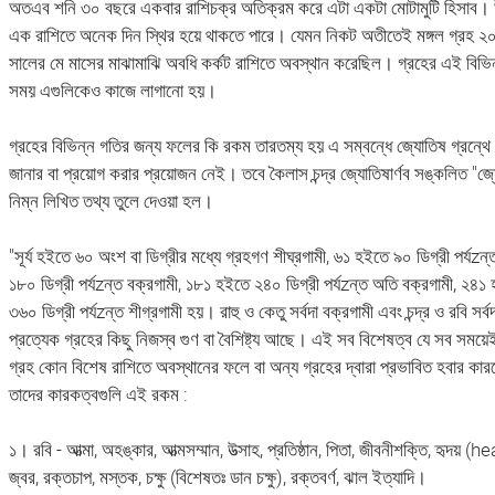
অতএব শনি ৩০ বছরে একবার রাশিচক্র অতিক্রম করে এটা একটা মোটামুটি হিসাব। 
এক রাশিতে অনেক দিন স্থির হয়ে থাকতে পারে। যেমন নিকট অতীতেই মঙ্গল গ্রহ ২০
সালের মে মাসের মাঝামাঝি অবধি কর্কট রাশিতে অবস্থান করেছিল। গ্রহের এই বিভিন্
সময় এগুলিকেও কাজে লাগানো হয়।
গ্রহের বিভিন্ন গতির জন্য ফলের কি রকম তারতম্য হয় এ সম্বন্ধে জ্যোতিষ গ্রন্
জানার বা প্রয়োগ করার প্রয়োজন নেই। তবে কৈলাস চন্দ্র জ্যোতিষার্ণব সঙ্কলিত "জ্য
নিম্ন লিখিত তথ্য তুলে দেওয়া হল।
"সূর্য হইতে ৬০ অংশ বা ডিগ্রীর মধ্যে গ্রহগণ শীঘ্রগামী, ৬১ হইতে ৯০ ডিগ্রী পর্যzন
১৮০ ডিগ্রী পর্যzন্ত বক্রগামী, ১৮১ হইতে ২৪০ ডিগ্রী পর্যzন্ত অতি বক্রগামী, ২৪১
৩৬০ ডিগ্রী পর্যzন্ত শীগ্রগামী হয়। রাহু ও কেতু সর্বদা বক্রগামী এবং চন্দ্র ও রবি সর্
প্রত্যেক গ্রহের কিছু নিজস্ব গুণ বা বৈশিষ্ট্য আছে। এই সব বিশেষত্ব যে সব সময়ে
গ্রহ কোন বিশেষ রাশিতে অবস্থানের ফলে বা অন্য গ্রহের দ্বারা প্রভাবিত হবার কার
তাদের কারকত্বগুলি এই রকম :
১। রবি - আত্মা, অহঙ্কার, আত্মসম্মান, উত্সাহ, প্রতিষ্ঠান, পিতা, জীবনীশক্তি, হৃদয় (
জ্বর, রক্তচাপ, মস্তক, চক্ষু (বিশেষতঃ ডান চক্ষু), রক্তবর্ণ, ঝাল ইত্যাদি।