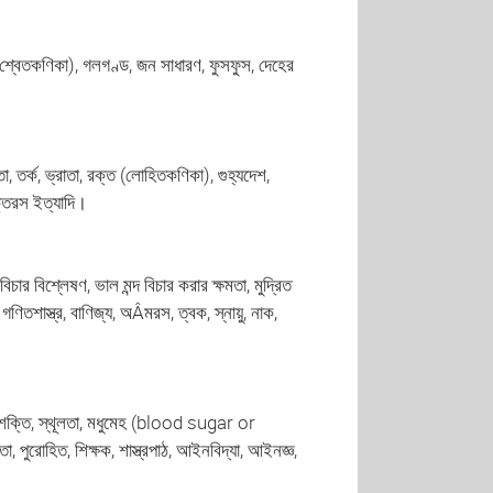
রক্ত(শ্বেতকণিকা), গলগণ্ড, জন সাধারণ, ফুসফুস, দেহের
তা, তর্ক, ভ্রাতা, রক্ত (লোহিতকণিকা), গুহ্যদেশ,
তিক্তরস ইত্যাদি।
বিচার বিশ্লেষণ, ভাল মন্দ বিচার করার ক্ষমতা, মুদ্রিত
গণিতশাস্ত্র, বাণিজ্য, অÂমরস, ত্বক, স্নায়ু, নাক,
া, বাকশক্তি, স্থূলতা, মধুমেহ (blood sugar or
তা, পুরোহিত, শিক্ষক, শাস্ত্রপাঠ, আইনবিদ্যা, আইনজ্ঞ,