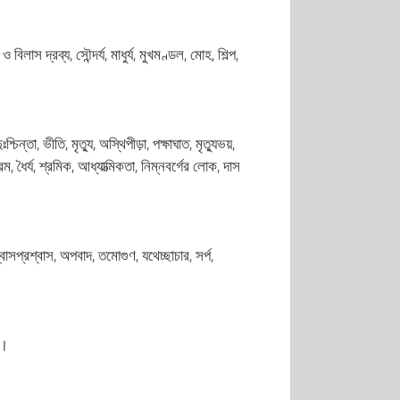
লাস দ্রব্য, সৌন্দর্য, মাধুর্য, মুখমণ্ডল, মোহ, শিল্প,
্চিন্তা, ভীতি, মৃত্যু, অস্থিপীড়া, পক্ষাঘাত, মৃত্যুভয়,
্রম, ধৈর্য, শ্রমিক, আধ্যাত্মিকতা, নিম্নবর্গের লোক, দাস
বাসপ্রশ্বাস, অপবাদ, তমোগুণ, যথেচ্ছাচার, সর্প,
ি।