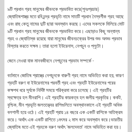
৯টি প্রধান গ্রহ মানুষের জীবনকে প্রভাবিত করে(পূনঃপ্রচার)
জ্যোতিষশাস্ত্র মতে রবি,চন্দ্র প্রভৃতি নামে সাতটি প্রধান নৈস্বর্গীক গ্রহ আছে
এবং রাহু কেতু নামের দুটি ছায়া অবস্থান করছে। এদের সকলকে মিলিয়ে মোট
৯টি প্রধান গ্রহ মানুষের জীবনকে প্রভাবিত করে। এছাড়াও কিছু অন্যান্য
গ্রহ ও জ্যোতিস্ক রয়েছে যারা মানুষের জীবনচক্রের উপর শুভ অশুভ প্রভাব
বিস্তার করতে সক্ষম। তারা হলো ইউরেনাস, নেপচুন ও প্লূটো।
জেনে নেওয়া যাক মানবজীবনে নেপচুনের প্রভাব সম্পর্কে -
বর্তমানে জোতিষ শ্রাস্ত্রে নেপচুনকে বারুণী গ্রহ নামে অভিহিত করা হয়, কারণ
গ্রহটি বরুণ বা ইউরেনাসের পরবর্তী গ্রহ এবং গ্রহটি ইউরেনাসের পরের
কক্ষপথ ধরে সূর্যকে নির্দিষ্ট সময়ে পরিক্রমা করে চলেছে। এই গ্রহটির
স্বক্ষেত্র হল মীনরাশি। এই গ্রহটির কারকত্ব হল জলীয় প্রকৃতির। কর্কট,
বৃশ্চিক, মীন প্রভৃতি জলতত্ত্বের রাশিগুলিতে অবস্থানকালে এই গ্রহটি অধিক
বলশালী হয়ে ওঠে। এই গ্রহটি প্রায় ১৪ বছরে এক একটি রাশিকে অতিক্রম
করে। অর্থাৎ এক একটি রাশিতে ১বৎসর ২ মাস করে অবস্থান করে।ভারতীয়
জ্যোতিষ মতে এই গ্রহকে বরুণ অর্থাৎ ‘জলদেবতা’ নামে অভিহিত করা হয়।