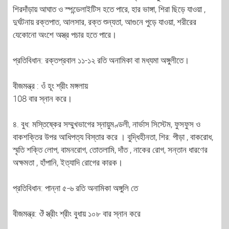
শিরদাঁড়ায় আঘাত ও স্পন্ডেলাইটিস হতে পারে, হার ভাঙ্গা, শিরা ছিড়ে যাওয়া ,
দুর্ঘটনায় রক্তপাত, আলসার, রক্ত শুন্যতা, আগুনে পুড়ে যাওয়া, শরীরের
যেকোনো অংশে অস্ত্র পচার হতে পারে।
প্রতিবিধান: রক্তপ্রবাল ১১-১২ রতি অনামিকা বা মধ্যমা অঙ্গুলীতে।
বীজমন্ত্র : ওঁ হূং শ্রীং মঙ্গলায়
108 বার স্নান করে।
৪. বুধ: মস্তিষ্কের সম্মুখভাগের স্নায়ুমণ্ডলী, নার্ভাস সিস্টেম, ফুসফুস ও
বাকশক্তির উপর আধিপত্য বিস্তার করে । বুদ্ধিহীনতা, শির: পীড়া , বাকরোধ,
স্মৃতি শক্তি লোপ, বামনরোগ, তোতলামি, দাঁত , নাকের রোগ, সন্তান ধারণের
অক্ষমতা , হাঁপানি, ইত্যাদি রোগের কারক।
প্রতিবিধান: পান্না ৫-৬ রতি অনামিকা অঙ্গুলি তে
বীজমন্ত্র: ঔঁ স্ত্রীং শ্রীং বুধায় ১০৮ বার স্নান করে