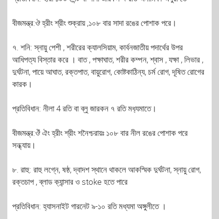
বীজমন্ত্র:ঔ হ্রীং শ্রীং শুক্রায় ,১০৮ বার সাদা রঙের পোশাক পরে।
৭. শনি: স্নায়ু পেশী , শরীরের ক্যালসিয়াম, কার্বনজাতীয় পদার্থের উপর
আধিপত্য বিস্তার করে । বাত , পক্ষাঘাত, শরীর কম্পন, শ্বাস , যক্ষা , লিভার ,
দুর্ঘটনা, পায়ে আঘাত, রক্তপাত, বায়ুরোগ, কোষ্টকাঠিন্য, চর্ম রোগ, দূষিত রোগের
কারক।
প্রতিবিধান: নীলা 4 রতি বা ব্লু জারকন ৭ রতি মধ‍্যমাতে।
বীজমন্ত্র:ঔঁ ঐং হ্রীং শ্রীং শনৈশ্চরায়ঃ ১০৮ বার নীল রঙের পোশাক পরে
সন্ধ্যায়।
৮. রাহু: রাহু লগ্নে, ষষ্ঠ, দ্বাদশ স্থানে থাকলে আকস্মিক দুর্ঘটনা, স্নায়ু রোগ,
রক্তচাপ , ব্লাড ক্যান্সার ও stoke হতে পারে
প্রতিবিধান: হ্যাসনাইট গারনেট ৯-১০ রতি মধ্যমা অঙ্গুলীতে ।