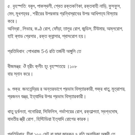
৫. বৃহস্পতি: যকৃৎ, পাকস্থলী, শ্বেত রক্তকণিকা, রক্তবাহী নাড়ি, ফুসফুস,
মেদ, মুখগহ্বর , শরীরের উপরকার গ্রন্থিস্রাবের উপর আধিপত্য বিস্তার
করে।
অনিদ্রা , লিভার, কণ্ঠ রোগ, ফোঁড়া, তালুর রোগ, জন্ডিস, টিউমার, অম্লরোগ,
হাই ব্লাড প্রেসার , রক্ত ক্যান্সার, শ্বাসরোগ হয়।
প্রতিবিধান: পোখরাজ 5-6 রতি তর্জনী অঙ্গুলি তে
বীজমন্ত্র: ঔঁ হ্রীং ক্লীং হূং বৃহস্পতয়ে ।১০৮
বার স্নান করে।
৬. শুক্র: জননেন্দ্রিয় র অন্তরভাগে প্রভাব বিস্তারকারী, শুক্র ধাতু, মূত্রাশয়,
প্রজনন যন্ত্র, ইত্যাদির উপর প্রভাব বিস্তারকারী।
ধাতু দুর্বলতা, গনোরিয়া, সিফিলিস, গর্ভাশয়ের রোগ, রক্তাল্পতা, স্বপ্নদোষ,
যাবতীয় স্ত্রী রোগ , হিস্টিডিয়া ইত্যাদি রোগের কারক।
প্রতিবিধান: হীরা ১০০ সেন্ট বা সাদা জারকন ৭ রতি অনামিকা অঙ্গুরী তে