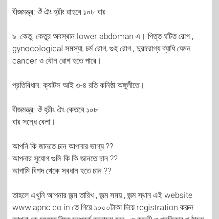
বীজমন্ত্র: ঔঁ ঐং হ্রীং রাহবে ১০৮ বার
৯. কেতু: কেতুর অবস্থান lower abdoman এ। পিত্ত ঘটিত রোগ ,
gynocological সমস্যা, চর্ম রোগ, গুহ রোগ , দুরারোগ্য ব্যাধি যেমন
cancer ও যৌন রোগ হতে পারে।
প্রতিবিধান: ক্যাটস আই ৩-৪ রতি কনিষ্ঠা অঙ্গুলীতে।
বীজমন্ত্র: ঔঁ হ্রীং ঐং কেতবে ১০৮
বার সন্ধে বেলা।
আপনি কি জানতে চান আপনার ভাগ্য ??
আপনার সুযোগ গুলি কি কি জানতে চান ??
আগামি বিপদ থেকে সবধান হতে চান ??
তাহলে এখুনি আপনার জন্ম তারিখ , জন্ম সময় , জন্ম স্থান এই website
www.apnc co.in তে গিয়ে ১০০০টাকা দিয়ে registration করুন