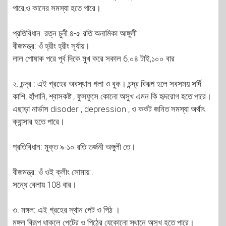
পারে,ও কানের সমস্যা হতে পারে।
প্রতিবিধান: রত্ন চুনী ৪-৫ রতি অনামিকা আঙ্গুলী
বীজমন্ত্র: ওঁ হ্রীং হ্রীং সূর্যায়।
লাল পোষাক পরে পূর্ব দিকে মুখ করে সকাল 6.০৪ টাই,১০০ বার
২. চন্দ্র : এই গ্রহের অবস্থান গলা ও বুক। চন্দ্র বিরূপ হলে সবসময় সর্দি
কাশি, হাঁপানি, শ্বাসকষ্ট , ফুসফুসে কোনো অসুখ এমন কি হৃদরোগ হতে পারে।
এছাড়া নার্ভাস disoder , depression , ও কর্কট জনিত সমস্যা অর্থাৎ
ক্যান্সার হতে পারে।
প্রতিবিধান: মুক্ত ৯-১০ রতি তর্জনী অঙ্গুলী তে।
বীজমন্ত্র: ওঁ ওই ক্লীং সোমায়:.
সন্ধে বেলায় 108 বার।
৩. মঙ্গল: এই গ্রহের স্থান পেট ও পিঠ ।
মঙ্গল বিরূপ থাকলে পেটের ও পিঠের যেকোনো স্থানে অসুখ হতে পারে।