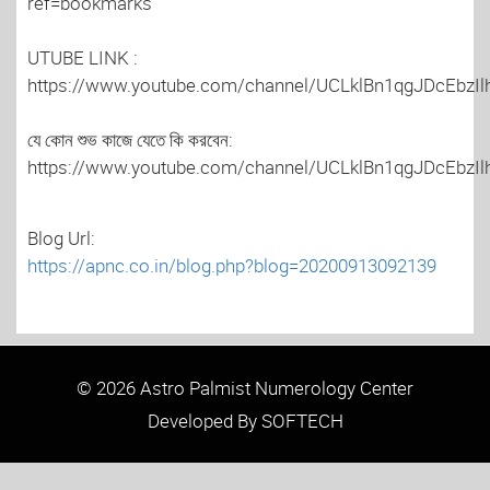
ref=bookmarks
UTUBE LINK :
https://www.youtube.com/channel/UCLklBn1qgJDcEbzIl
যে কোন শুভ কাজে যেতে কি করবেন:
https://www.youtube.com/channel/UCLklBn1qgJDcEbzIl
Blog Url:
https://apnc.co.in/blog.php?blog=20200913092139
©
2026 Astro Palmist Numerology Center
Developed By
SOFTECH