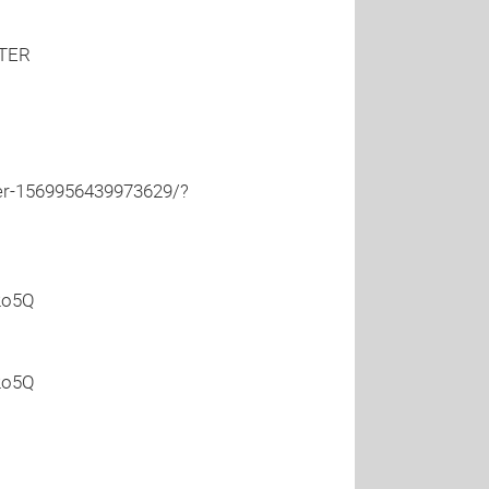
TER
er-1569956439973629/?
2o5Q
2o5Q