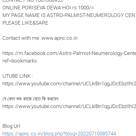
ONLINE PORISEVA DEWA HOI rs 1000/=
MY PAGE NAME IS ASTRO-PALMIST-NEUMEROLOGY CEN
PLEASE LIKE&SARE
Contact with me :www.apnc.co.in
https://m.facebook.com/Astro-Palmist-Neumerology-Cent
ref=bookmarks
UTUBE LINK :
https://www.youtube.com/channel/UCLklBn1qgJDcEbzIlhI
যে কোন শুভ কাজে যেতে কি করবেন:
https://www.youtube.com/channel/UCLklBn1qgJDcEbzIlhI
Blog Url:
https://apnc.co.in/blog.php?blog=20220710085744