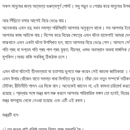
সকল মানুষের জন্য অত্যন্ত গুরুত্বপূর্ণ পোস্ট। শুধু পড়ুন ও শেয়ার করে মানুষের উ
আর পিঁড়িতে বসার আগেই বিয়ে ভেঙে যায়।
অনেকবার এমন হয়, যখন সমস্ত পরিস্থিতি আপনার অনুকূলে থাকে। সব আপনার ইচ্ছে ম
আপনার কাজ আটকে যায়। বিশেষ করে বিয়ের ক্ষেত্রে এমন ঘটনা হামেশাই আমরা দেখতে 
মাঝখানে এমন একটা ঘটনা উপস্থিত হল, যাতে আপনার বিয়ে ভেঙে গেল। আসলে সেই স
পতি গ্ৰহ বা সপ্তম পতি গ্ৰহ পাপ গ্ৰহ যুক্ত, নীচস্থ, ওশুভ অবস্থান অথবা মাঙ্গলিক 
মুশকিল।অথচ বাকি সবকিছু ঠিকঠাক চলে।
এমন ঘটনা ঘটলেই হীনমন্যতা বা হতাশায় ভুগতে শুরু করেন সেই জাতক জাতিকারা । তাঁ
এমন উপায় খোঁজেন যাতে সমস্ত বাধা বিপত্তি দূর হয়। তাঁরা যেন নতুন সম্পর্কে সঠিকভ
টোটকা, রীতিনীতি পালন এর দিকে যান। অনেকেই জানেন না, এই কামনা চরিতার্থ করতে 
রয়েছে। শ্রদ্ধার সঙ্গে মন্ত্র জপ শুরু করলে আপনার পারিবারিক মঙ্গল তো হবেই, বিয়
মন্ত্র বালকান্ড থেকে নেওয়া হয়েছে এবং এটি এই রকম।
মন্ত্রটি হল-
১) তব জনক পাই বশিষ্ঠ আয়সু বিয়াহ সাজ সম্বারি কৈ।