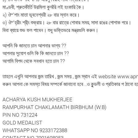
মাণ্ডবী, শ্রুতকীর্তি উরমিলা কুঅঁরি লই হংকারি কৈ।
২) ঔ৺ শাং মাতা ভূবনেশ্বরী ২৮ বার স্নান করে।
৩) ঔ৺ হ্রীং শ্রী্ং শুক্রায়। ২৮ বার রাত্রে শোবার সময়, সাদা রঙের পোশাক পরে।
বিবা ব্যায়ে শুভ ফল পাবেন। শুধু ভক্তিভরে মন্ত্রগুলি করুন।
আপনি কি জানতে চান আপনার ভাগ্য ??
আপনার সুযোগ গুলি কি কি জানতে চান ??
আগামি বিপদ থেকে সবধান হতে চান ??
তাহলে এখুনি আপনার জন্ম তারিখ , জন্ম সময় , জন্ম স্থান এই website www.a
করুন আপনা কে সমস্ত বিষয় সম্পর্কে জানানো হবে ..ও কুন্ডলী ও প্রতিকার প ঠানো 
ACHARYA KUSH MUKHERJEE
RAMPURHAT CHAKLAMATH BIRBHUM (W.B)
PIN NO 731224
GOLD MEDALIST
WHATSAPP NO 9233172388
CONTACT NO 7001608953