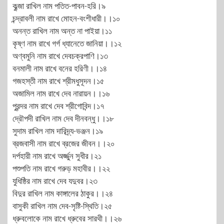
কুব্জা রাখিল নাম পতিত-পাবন-হরি।৯
চন্দ্রাবলী নাম রাখে মোহন-বংশীধারী।।১০
অনন্ত রাখিল নাম অন্ত না পাইয়া।১১
কৃষ্ণ নাম রাখে গর্গ ধ্যানেতে জানিয়া।।১২
অণ্বমুনি নাম রাখে দেবচক্রপাণি।১৩
বনমালী নাম রাখে বনের হরিণী।।১৪
গজহস্তী নাম রাখে শ্রীমধুসূদন।১৫
অজামিল নাম রাখে দেব নারায়ন।।১৬
পুরন্দর নাম রাখে দেব শ্রীগোবিন্দ।১৭
দ্রৌপদী রাখিল নাম দেব দীনবন্ধু।।১৮
সুদাম রাখিল নাম দারিদ্র্য-ভঞ্জন।১৯
ব্রজবাসী নাম রাখে ব্রজের জীবন।।২০
দর্পহারী নাম রাখে অর্জ্জুন সুধীর।২১
পশুপতি নাম রাখে গরুড় মহাবীর।।২২
যুধিষ্ঠির নাম রাখে দেব যদুবর।২৩
বিদুর রাখিল নাম কাঙ্গালের ঠাকুর।।২৪
বাসুকী রাখিল নাম দেব-সৃষ্টি-স্থিতি।২৫
ধ্রুবলোকে নাম রাখে ধ্রুবের সারথী।।২৬