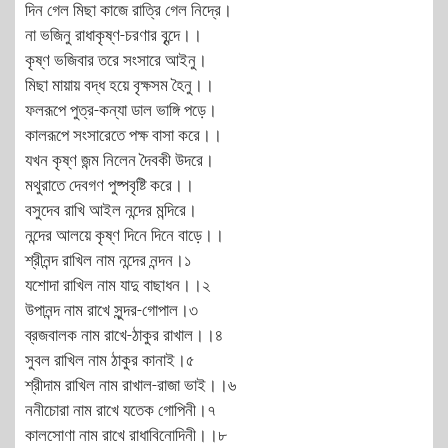
দিন গেল মিছা কাজে রাত্রি গেল নিদ্রে।
না ভজিনু রাধাকৃষ্ণ-চরণার বৃন্দে।।
কৃষ্ণ ভজিবার তরে সংসারে আইনু।
মিছা মায়ায় বদ্ধ হয়ে বৃক্ষসম হৈনু।।
ফলরূপে পুত্র-কন্যা ডাল ভাঙ্গি পড়ে।
কালরূপে সংসারেতে পক্ষ বাসা করে।।
যখন কৃষ্ণ জন্ম নিলেন দৈবকী উদরে।
মথুরাতে দেবগণ পুষ্পবৃষ্টি করে।।
বসুদেব রাখি আইল নন্দের মন্দিরে।
নন্দের আলয়ে কৃষ্ণ দিনে দিনে বাড়ে।।
শ্রীনন্দ রাখিল নাম নন্দের নন্দন।১
যশোদা রাখিল নাম যাদু বাছাধন।।২
উপানন্দ নাম রাখে সুন্দর-গোপাল।৩
ব্রজবালক নাম রাখে-ঠাকুর রাখাল।।৪
সুবল রাখিল নাম ঠাকুর কানাই।৫
শ্রীদাম রাখিল নাম রাখাল-রাজা ভাই।।৬
ননীচোরা নাম রাখে যতেক গোপিনী।৭
কালসোণা নাম রাখে রাধাবিনোদিনী।।৮