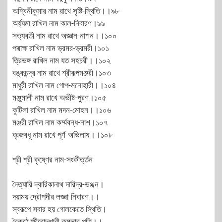
অশ্বিনীকুমার নাম রাখে সৃষ্টি-স্থিতি।।৯৮
অর্য্যমা রাখিল নাম কাল-নিবারণ।৯৯
সত্যবতী নাম রাখে অজ্ঞান-নাশন।।১০০
পদ্মাক্ষ রাখিল নাম ভ্রমর-ভ্রমরী।১০১
ত্রিভঙ্গ রাখিল নাম যত সহচরী।।১০২
বঙ্কচন্দ্র নাম রাখে শ্রীরূপমঞ্জরী।১০৩
মাধুরী রাখিল নাম গোপ-মনোহারী।।১০৪
মঞ্জুমালী নাম রাখে অভীষ্ট-পুরণ।১০৫
কুটিলা রাখিল নাম মদন-মোহন।।১০৬
মঞ্জরী রাখিল নাম কর্ম্মবন্ধ-নাশ।১০৭
ব্রজবধূ নাম রাখে পূর্ণ-অভিলাষ।।১০৮
শ্রী শ্রী কৃষ্ণের নাম-সংকীর্ত্তন
দৈত্যারি দ্বারিকানাথ দারিদ্র-ভঞ্জন।
দয়াময় দ্রৌপদীর লজ্জা-নিবারণ।।
স্বরূপে সবার হয় গোলকেতে স্থিতি।
বৈকুন্ঠে ক্ষীরোদশারী কমলার পতি।।