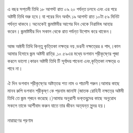
এ বছর সপ্তমী তিথি ১৮ আগস্ট রাত ০৯.২০ পর্যন্ত চলবে এবং এর পরে
অষ্টমী তিথি শুরু হবে। যা পরের দিন অর্থাৎ ১৯ আগস্ট রাত ১০টা ৫৯ মিনিট
পর্যন্ত থাকবে। অনেকেই জন্মাষ্টমীর আগের দিন থেকে নিরামিষ আহার
করেন। জন্মাষ্টমীর দিন সকাল থেকে রাত পর্যন্ত উপোস করে থাকেন।
আজ অষ্ঠমী তিথি কিন্তু কৃত্তিকা নক্ষত্র নয় ,ভরনী নক্ষত্রের ৪ পাদ,।কাল
আমার হিসাবে জন্ম অষ্টমী রাত্রি ,১০.৫৯এর মধ্যে ভগবান শ্রীকৃষ্ণের পূজা
করলে ভালো।কারন অষ্টমী তিথি টি সূর্যাদয় পাবেনা এবং,কৃত্তিকা নক্ষত্র ও
পাবে না।
ঐ দিন ভগবান শ্রীকৃষ্ণের অষ্টত্তর শত নাম ও পাচালী পরুন।আমার কাছে
মানব রুপি ভগবান শ্রীকৃষ্ণ কে প্রনাম জানাঈ (জাতক রোহিনী নক্ষত্রে অষ্টমী
তিথি তে জন্ম গ্ৰহন করেছে।)আমার অনুরাগী ভক্তবৃন্দের কাছে অনুরোধ
সকলে তাকে আর্শীবাদ করুন যাতে তার জীবন অত্যন্ত সুন্দর হয়।
নারায়ণের প্রণাম