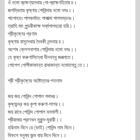
ওঁ নমো ব্রহ্মণ্যদেবায় গো-ব্রাহ্মণহিতায় চ।
জগদ্ধিতায় কৃষ্ণায় গোবিন্দায় নমো নমঃ।।
পাপোহহং পাপকর্মাহং পাপাত্মা পাপসম্ভবঃ।
ত্রাহি মাং পুন্ডরীকাক্ষ সর্ব্বপাপহরো হরি।।
শ্রীকৃষ্ণের প্রণাম
কৃষ্ণায় বাসুদেবায় দৈবকী নন্দনায় চ।
অশেষ ক্লেশনাশায় গোবিন্দায় নমো নমঃ।।
হে কৃষ্ণ করুণাসিন্ধো দীনবন্ধু জগত্পতে।
গোপেশ গোপীকাকান্ত রাধাকান্ত নমোহস্তু তে।।
শ্রী শ্রীকৃষ্ণের অষ্টোত্তর-শতনাম
জয় জয় গোবিন্দ গোপাল গদাধর।
কৃষ্ণচন্দ্র কর কৃপা করুণা-সাগর।।
জয় রাধে গোবিন্দ গোপাল বনমালী।
শ্রীরাধার প্রাণধন মুকুন্দ-মুরারী।।
হরিনাম বিনে রে (ভাই) গোবিন্দ নাম বিনে।
বিফলে মনুষ্য জন্ম যায় দিনে দিনে।।