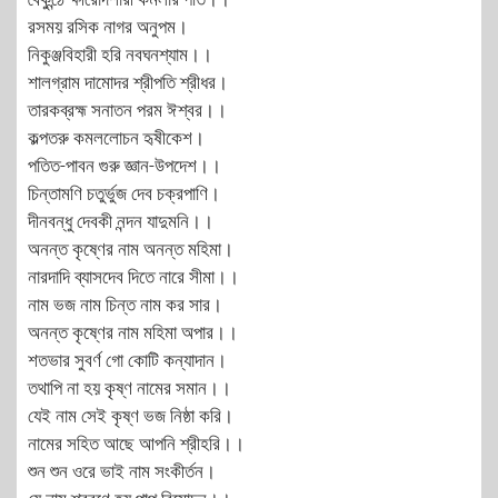
রসময় রসিক নাগর অনুপম।
নিকুঞ্জবিহারী হরি নবঘনশ্যাম।।
শালগ্রাম দামোদর শ্রীপতি শ্রীধর।
তারকব্রহ্ম সনাতন পরম ঈশ্বর।।
কল্পতরু কমললোচন হৃষীকেশ।
পতিত-পাবন গুরু জ্ঞান-উপদেশ।।
চিন্তামণি চতুর্ভুজ দেব চক্রপাণি।
দীনবন্ধু দেবকী নন্দন যাদুমনি।।
অনন্ত কৃষ্ণের নাম অনন্ত মহিমা।
নারদাদি ব্যাসদেব দিতে নারে সীমা।।
নাম ভজ নাম চিন্ত নাম কর সার।
অনন্ত কৃষ্ণের নাম মহিমা অপার।।
শতভার সুবর্ণ গো কোটি কন্যাদান।
তথাপি না হয় কৃষ্ণ নামের সমান।।
যেই নাম সেই কৃষ্ণ ভজ নিষ্ঠা করি।
নামের সহিত আছে আপনি শ্রীহরি।।
শুন শুন ওরে ভাই নাম সংকীর্তন।