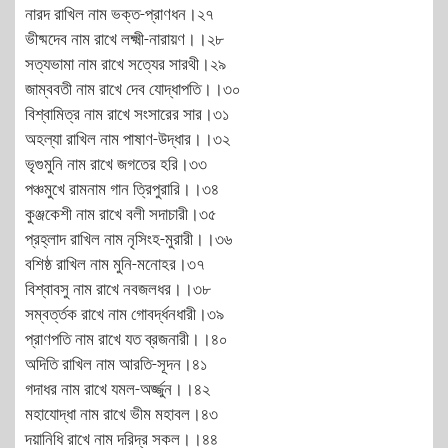
নারদ রাখিল নাম ভক্ত-প্রাণধন।২৭
ভীষ্মদেব নাম রাখে লক্ষ্মী-নারায়ণ।।২৮
সত্যভামা নাম রাখে সত্যের সারথী।২৯
জাম্ববতী নাম রাখে দেব যোদ্ধাপতি।।৩০
বিশ্বামিত্র নাম রাখে সংসারের সার।৩১
অহল্যা রাখিল নাম পাষাণ-উদ্ধার।।৩২
ভৃগুমুনি নাম রাখে জগতের হরি।৩৩
পঞ্চমুখে রামনাম গান ত্রিপুরারি।।৩৪
কুঞ্জকেশী নাম রাখে বলী সদাচারী।৩৫
প্রহ্লাদ রাখিল নাম নৃসিংহ-মুরারী।।৩৬
বশিষ্ঠ রাখিল নাম মুনি-মনোহর।৩৭
বিশ্বাবসু নাম রাখে নবজলধর।।৩৮
সম্বর্ত্তক রাখে নাম গোবর্দ্ধনধারী।৩৯
প্রাণপতি নাম রাখে যত ব্রজনারী।।৪০
অদিতি রাখিল নাম আরতি-সূদন।৪১
গদাধর নাম রাখে যমল-অর্জ্জুন।।৪২
মহাযোদ্ধা নাম রাখে ভীম মহাবল।৪৩
দয়ানিধি রাখে নাম দরিদ্র সকল।।৪৪