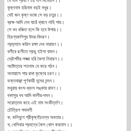
যে নাম শ্রবণে হয় পাপ বিমোচন।।
কৃষ্ণনাম হরিনাম বড়ই মধুর।
যেই জন কৃষ্ণ ভজে সে বড় চতুর।।
ব্রহ্ম-আদি দেব যারেঁ ধ্যানে নাহি পায়।
সে ধন বঞ্চিত হলে কি হবে উপায়।।
হিরণ্যকশিপুর উদর-বিদরণ।
প্রহ্লাদে করিল রক্ষা দেব নারায়ণ।।
বলীরে ছলীতে প্রভু হইলা বামন।
দ্রৌপদীর লজ্জা হরি কৈলা নিবারণ।।
অষ্টোত্তর শতনাম যে করে পঠন।
অনায়াসে পায় রাধা কৃষ্ণের চরণ।।
ভক্তবাঞ্ছা পূর্ণকারী নন্দের নন্দন।
মথুরায় কংস-ধ্বংস লঙ্কায় রাবণ।।
বকাসুর বধ আদি কালীয়-দমন।
সরোত্তম কহে এই নাম সংকীর্ত্তণ।
চৌত্রিশ পদাবলী
ক, কলিযুগে শ্রীকৃষ্ণচৈতন্য অবতার।
খ, খেলিবার প্রবন্ধে কৈল খোল করতাল।।