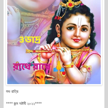
শুভ রাত্রি
**** জন্ম অষ্টমী ২০২২****