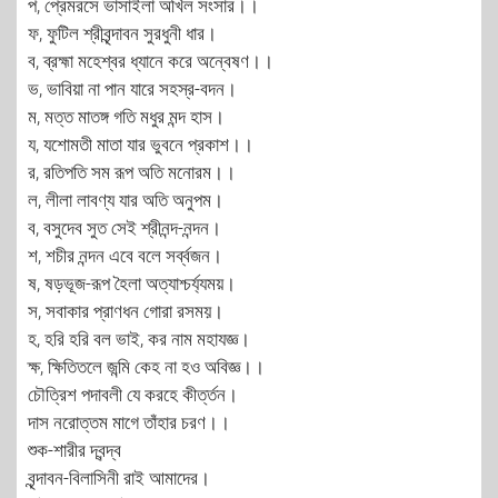
প, প্রেমরসে ভাসাইলা অখিল সংসার।।
ফ, ফুটিল শ্রীবৃন্দাবন সুরধুনী ধার।
ব, ব্রহ্মা মহেশ্বর ধ্যানে করে অন্বেষণ।।
ভ, ভাবিয়া না পান যারে সহস্র-বদন।
ম, মত্ত মাতঙ্গ গতি মধুর মন্দ হাস।
য, যশোমতী মাতা যার ভুবনে প্রকাশ।।
র, রতিপতি সম রূপ অতি মনোরম।।
ল, লীলা লাবণ্য যার অতি অনুপম।
ব, বসুদেব সুত সেই শ্রীনন্দ-নন্দন।
শ, শচীর নন্দন এবে বলে সর্ব্বজন।
ষ, ষড়ভূজ-রূপ হৈলা অত্যাশ্চর্য্যময়।
স, সবাকার প্রাণধন গোরা রসময়।
হ, হরি হরি বল ভাই, কর নাম মহাযজ্ঞ।
ক্ষ, ক্ষিতিতলে জন্মি কেহ না হও অবিজ্ঞ।।
চৌত্রিশ পদাবলী যে করহে কীর্ত্তন।
দাস নরোত্তম মাগে তাঁহার চরণ।।
শুক-শারীর দ্বন্দ্ব
বৃন্দাবন-বিলাসিনী রাই আমাদের।