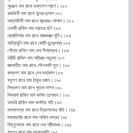
পুরঞ্জন নাম রাখে ভক্তগণ-প্রাণ।।৮০
রজকিনী নাম রাখে নন্দের-দুলাল।৮১
আহ্লাদিনী নাম রাখে ব্রজের-গোপাল।।৮২
দেবকী রাখিল নাম নয়নের মণি।৮৩
জ্যোতির্ম্ময় নাম রাখে যাজ্ঞবল্ক্য মুনি।।৮৪
অত্রিমুনি নাম রাখে কোটি-চন্দ্রেশ্বর।৮৫
গৌতম রাখিল নাম দেব বিশ্বম্ভর।।৮৬
মরীচি রাখিল নাম অচিন্ত্য-অচ্যুত।৮৭
জ্ঞানাতীত নাম রাখে সৌনকাদি সুত।।৮৮
রুদ্রগণ নাম রাখে দেব-মহাকাল।৮৯
বসুগণ রাখে নাম ঠাকুর দয়াল।।৯০
সিদ্ধগণ নাম রাখে পুতনা-নাশন।৯১
সিদ্ধার্থ রাখিল নাম কপিল তপোধন।।৯২
ভাগুরি রাখিল নাম অগতির গতি।৯৩
মৎস্যগন্ধা নাম রাখে ত্রিলোকের পতি।।৯৪
শুক্রাচার্য্য রাখে নাম অখিল-বান্ধব।৯৫
বিষ্ণুলোকে নাম রাখে দেব শ্রীমাধব।।৯৬
যদুগণ রাখে নাম যদুকুলপতি।৯৭