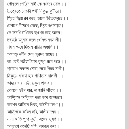
গোকুলে গোবিন্দ নাই কে করিবে দোল।।
চৈত্রেতে চাতকী পক্ষী নিকুঞ্জ কুটীরে।
প্রিয় প্রিয় রব করে, ডাকে উচ্চৈঃস্বরে।।
বৈশাখে বিদেশে গেছে, প্রিয় গুণমন্ত।
সে অবধি রাধিকার দুঃখের নাই অন্ত।।
জ্যৈষ্ঠে যমুনার জলে খেলিত বনমালী।
শ্যাম-অঙ্গে দিতাম বারির অঞ্জলি।।
আষাঢ়ে নবীন মেঘ, ভ্রমর গুঞ্জরে।
তা' হেরি শ্রীরাধিকার কৃষ্ণ মনে পড়ে।।
শ্রাবণে সকলে মোরা, লয়ে প্রিয় সাথী।
নিকুঞ্জে বসিয়া হার গাঁথিতাম মালতী।।
ভাদরে ভরা নদী, দুকূল পাথার।
কেমনে হইব পার, না জানি সাঁতার।।
আশ্বিনে অম্বিকা পূজা করে জগজ্জনে।
অবশ্য আসিবে প্রিয়, অষ্টমীর ক্ষণে।।
কার্ত্তিকে করিল হরি, কালীয় দমন। :
নানা জাতি পুষ্প ফুটে, অঙ্গের ভূষণ।।
অঘ্রাণে শুনেছি সখি, অপরূপ কথা।