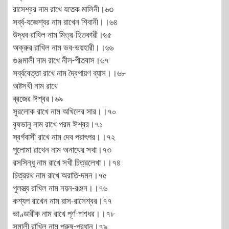
রাসেশ্বর নাম রাখে যতেক মালিনী।৬৩
সর্ব্ব-যজ্ঞেশ্বর নাম রাখেন শিবানী।।৬৪
উদ্ধব রাখিল নাম মিত্র-হিতকারী।৬৫
অক্রুর রাখিল নাম ভব-ভয়হারী।।৬৬
গুঞ্জমালী নাম রাখে নীল-পীতবাস।৬৭
সর্ব্ববেত্তা রাখে নাম দ্বৈপায়ণ ব্যাস।।৬৮
অষ্টসখী নাম রাখে
ব্রজের ঈশ্বর।৬৯
সুরলোক রাখে নাম অখিলের সার।।৭০
বৃষভানু নাম রাখে পরম ঈশ্বর।৭১
স্বর্গবাসী রাখে নাম দেব পরাৎপর।।৭২
পুলোমা রাখেন নাম অনাথের সখা।৭৩
রসসিন্ধু নাম রাখে সখী চিত্রলেখা।।৭৪
চিত্ররথ নাম রাখে অরাতি-দমন।৭৫
পুলস্ত্য রাখিল নাম নয়ন-রঞ্জন।।৭৬
কশ্যপ রাখেন নাম রাস-রাসেশ্বর।৭৭
ভাণ্ডারীক নাম রাখে পূর্ণ-শশধর।।৭৮
সুমালী রাখিল নাম পুরুষ-প্রধান।৭৯