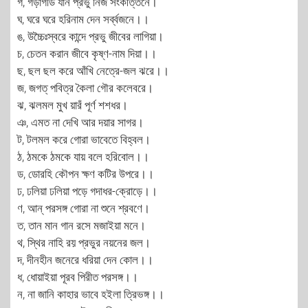
গ, গড়াগডি যান প্রভু নিজ সংকীর্ত্তনে।
ঘ, ঘরে ঘরে হরিনাম দেন সর্ব্বজনে।।
ঙ, উচ্চৈঃস্বরে কান্দে প্রভু জীবের লাগিয়া।
চ, চেতন করান জীবে কৃষ্ণ-নাম দিয়া।।
ছ, ছল ছল করে আঁখি নেত্রে-জল ঝরে।।
জ, জগত্ পবিত্র কৈলা গৌর কলেবরে।
ঝ, ঝলমল মুখ য়ারঁ পূর্ণ শশধর।
ঞ, এমত না দেখি আর দয়ার সাগর।
ট, টলমল করে গোরা ভাবেতে বিহ্বল।
ঠ, ঠমকে ঠমকে যায় বলে হরিবোল।।
ড, ডোরহি কৌপন ক্ষণ কটির উপরে।।
ঢ, ঢলিয়া ঢলিয়া পড়ে গদাধর-ক্রোড়ে।।
ণ, আন্ পরসঙ্গ গোরা না শুনে শ্রবণে।
ত, তান মান গান রসে মজাইয়া মনে।
থ, স্থির নাহি রয় প্রভুর নয়নের জল।
দ, দীনহীন জনেরে ধরিয়া দেন কোল।।
ধ, ধোয়াইয়া পূরব পিরীত পরসঙ্গ।।
ন, না জানি কাহার ভাবে হইলা ত্রিভঙ্গ।।